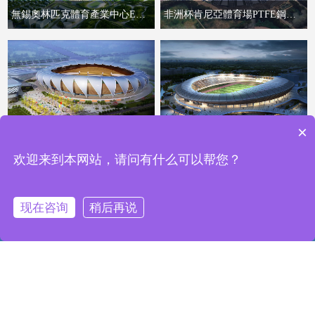
無錫奧林匹克體育產業中心ETFE膜結構項目
非洲杯肯尼亞體育場PTFE鋼膜結構屋面項目
×
瑞麗國際文體中心建設項目體育場屋面膜結構項目
平陽體育中心ptfe膜結構項目
欢迎来到本网站，请问有什么可以帮您？
上一頁
1
2
3
4
5
下一頁
现在咨询
稍后再说
返回頂部
Copyright ? 浙江萬豪空間結構集團有限公司 版權所有
浙ICP備11065613號-4