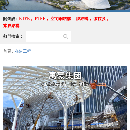
關鍵詞:
ETFE
，
PTFE
，
空間鋼結構
，
膜結構
，
張拉膜
，
索膜結構
熱門搜索：
首頁
/
在建工程