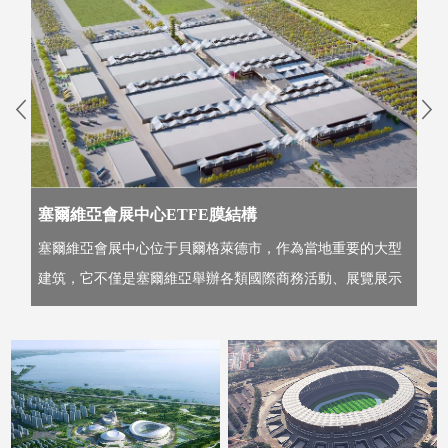
塞爾維亞會展中心ETFE膜結構
塞爾維亞會展中心位于貝爾格萊德市，作為當地重要的大型
鄭
建筑，它不僅是塞爾維亞舉辦各類國際商務活動、展覽展示
實
的關鍵...
建筑