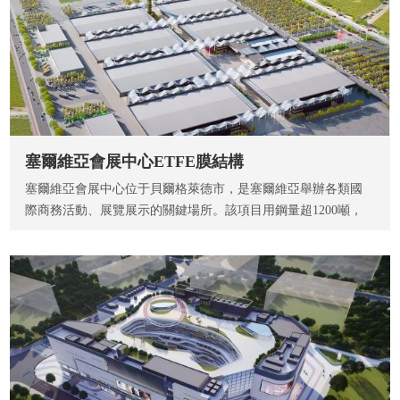
塞爾維亞會展中心ETFE膜結構
塞爾維亞會展中心位于貝爾格萊德市，是塞爾維亞舉辦各類國
際商務活動、展覽展示的關鍵場所。該項目用鋼量超1200噸，
E...