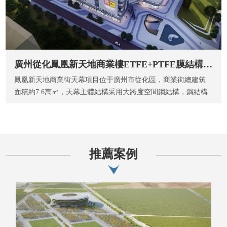
廣州從化鳳凰新天地商業樓ETFE+PTFE膜結構項目
鳳凰新天地商業街天幕項目位于廣州市從化區，商業街總建筑
面積約7.6萬㎡，天幕主體結構采用大跨度空間鋼結構，鋼結構
上...
推薦案例