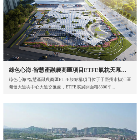
綠色心海·智慧產融農商匯項目ETFE氣枕天幕工程
綠色心海?智慧產融農商匯ETFE膜結構項目位于于臺州市椒江區
開發大道與中心大道交匯處，ETFE膜展開面積8300平...