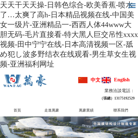
天天干天天操-日韩色综合-欧美香蕉-喷水
了…太爽了高h-日本精品视频在线-中国美
女一级片-亚洲精品一-西西人体44www大
胆无码-毛片直接看-特大黑人巨交吊性xxxx
视频-田中宁宁在线-日本高清视频一区-舐
め犯し波多野结衣在线观看-男生草女生视
频-亚洲福利网址
English
中文
業務洽談電話：
（張總）13175192529
首頁
走進萬豪
萬豪業績
聯系我們