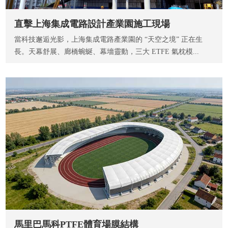
直擊上海集成電路設計產業園施工現場
當科技邂逅光影，上海集成電路產業園的 “天空之境” 正在生
長。天幕舒展、廊橋蜿蜒、幕墻靈動，三大 ETFE 氣枕模...
馬里巴馬科PTFE體育場膜結構