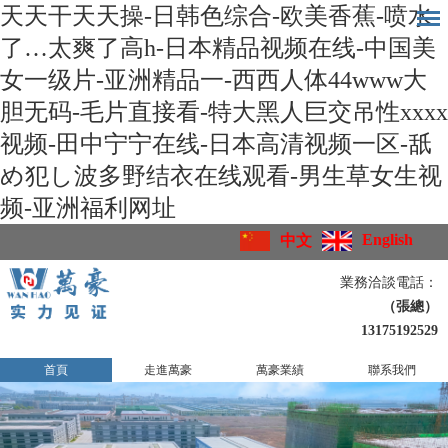
天天干天天操-日韩色综合-欧美香蕉-喷水
了…太爽了高h-日本精品视频在线-中国美
女一级片-亚洲精品一-西西人体44www大
胆无码-毛片直接看-特大黑人巨交吊性xxxx
视频-田中宁宁在线-日本高清视频一区-舐
め犯し波多野结衣在线观看-男生草女生视
频-亚洲福利网址
English
中文
業務洽談電話：
（張總）
13175192529
首頁
走進萬豪
萬豪業績
聯系我們