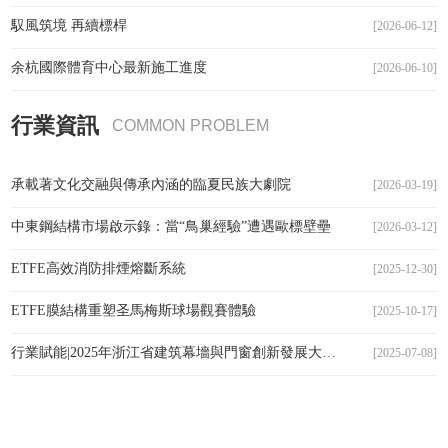
馭風筑境 再續標桿
[2026-06-12]
余杭國際體育中心最新施工進度
[2026-06-10]
行業資訊
COMMON PROBLEM
承載著文化交融與傳承內涵的臨夏民族大劇院
[2026-03-19]
中東鋼結構市場啟示錄：當“鳥巢經驗”遭遇歐標壁壘
[2026-03-12]
ETFE高效消防排煙熔斷系統
[2025-12-30]
ETFE膜結構重塑圣馬梅斯球場觀賽體驗
[2025-10-17]
行業賦能|2025年浙江省建筑幕墻與門窗創新發展大會圓滿召開
[2025-07-08]