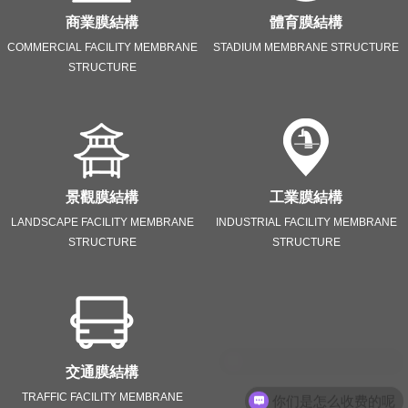
商業膜結構
體育膜結構
COMMERCIAL FACILITY MEMBRANE
STADIUM MEMBRANE STRUCTURE
STRUCTURE
景觀膜結構
工業膜結構
LANDSCAPE FACILITY MEMBRANE
INDUSTRIAL FACILITY MEMBRANE
STRUCTURE
STRUCTURE
交通膜結構
TRAFFIC FACILITY MEMBRANE
你们是怎么收费的呢