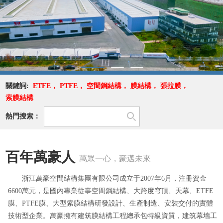
關鍵詞:
ETFE
，
PTFE
，
空間鋼結構
，
膜結構
，
張拉膜
，
索膜結構
熱門搜索：
百年萬豪人
萬眾一心，豪邁未來
浙江萬豪空間結構集團有限公司成立于2007年6月，注冊資金
6600萬元，是國內專業從事空間鋼結構、大跨度穹頂、天幕、ETFE
膜、PTFE膜、大型索膜結構研發設計、生產制造、安裝交付的實體
技術型企業。萬豪擁有建筑膜結構工程總承包特級資質，建筑幕墻工