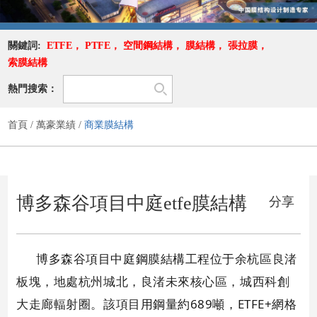
關鍵詞:
ETFE
，
PTFE
，
空間鋼結構
，
膜結構
，
張拉膜
，
索膜結構
熱門搜索：
首頁
/
萬豪業績
/
商業膜結構
博多森谷項目中庭etfe膜結構
分享
博多森谷項目中庭鋼膜結構工程位于
余杭區良渚
板塊，地處杭州城北，良渚未來核心區，城西科創
大走廊輻射圈。該項目
用鋼量約689噸，ETFE+網格