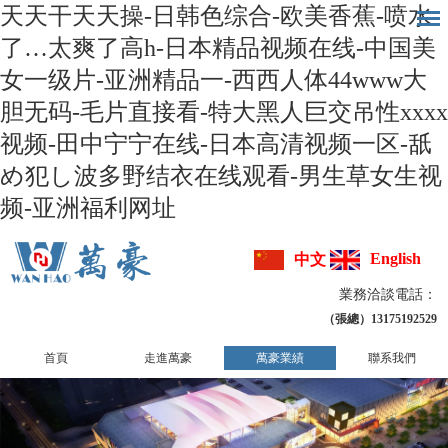
天天干天天操-日韩色综合-欧美香蕉-喷水
了…太爽了高h-日本精品视频在线-中国美
女一级片-亚洲精品一-西西人体44www大
胆无码-毛片直接看-特大黑人巨交吊性xxxx
视频-田中宁宁在线-日本高清视频一区-舐
め犯し波多野结衣在线观看-男生草女生视
频-亚洲福利网址
English
中文
業務洽談電話：
（張總）13175192529
首頁
走進萬豪
萬豪業績
聯系我們