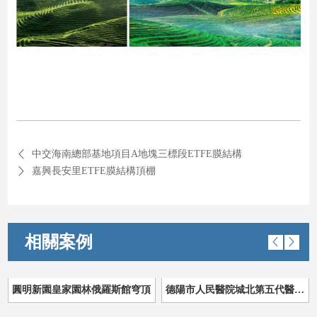
中交海南總部基地項目A地塊三標段ETFE膜結構
嘉興長安里ETFE膜結構頂棚
相關案例
圓明新園皇家園林俄羅斯館穹頂
德陽市人民醫院城北第五代醫院PTFE膜結構