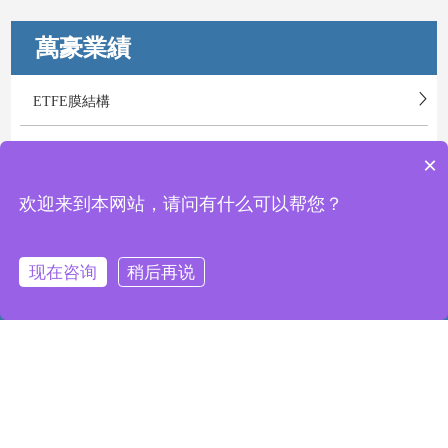
萬豪業績
ETFE膜結構
PTFE膜結構
×
欢迎来到本网站，请问有什么可以帮您？
商業膜結構
體育膜結構
现在咨询
稍后再说
返回頂部
景觀膜結構
工業膜結構
交通膜結構