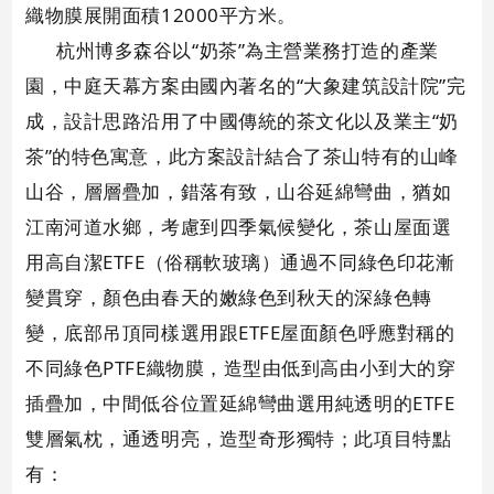
織物膜展開面積12000平方米
。
杭州博多森谷以“奶茶”為主營業務打造的產業
園，中庭天幕方案由國內著名的“大象建筑設計院”完
成，設計思路沿用了中國傳統的茶文化以及業主“奶
茶”的特色寓意，此方案設計結合了茶山特有的山峰
山谷，層層疊加，錯落有致，山谷延綿彎曲，猶如
江南河道水鄉，考慮到四季氣候變化，茶山屋面選
用高自潔ETFE（俗稱軟玻璃）通過不同綠色印花漸
變貫穿，顏色由春天的嫩綠色到秋天的深綠色轉
變，底部吊頂同樣選用跟ETFE屋面顏色呼應對稱的
不同綠色PTFE織物膜，造型由低到高由小到大的穿
插疊加，中間低谷位置延綿彎曲選用純透明的ETFE
雙層氣枕，通透明亮，造型奇形獨特；此項目特點
有：