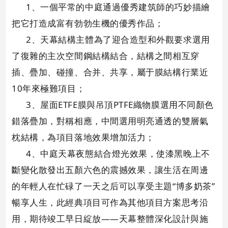
1、一個平常的中庭通過優秀建筑師的巧妙描繪
把它打造成富有勃勃生機的優秀作品；
2、天幕結構主體為了迎合造型和外觀要求選用
了復雜的主次空間鋼結構結合，結構之間相互穿
插、疊加、碰撞、合并、共享，屬于膜結構行業近
10年來極難項目；
3、屋面ETFE膜與吊頂PTFE織物膜選用不同顏色
錯落疊加，對稱相應，中間選用明亮通透的雙層氣
枕結構，為項目落地效果增加活力；
4、中庭天幕夜態結合燈光效果，使漆黑晚上不
斷變化散發出五顏六色的震撼效果，讓生活在周邊
的年輕人在忙碌了一天之后可以享受主題“博多奶茶”
暢享人生，此經典項目可作為其他項目方案思考沿
用，期待竣工早日綻放——天幕整體深化設計與施