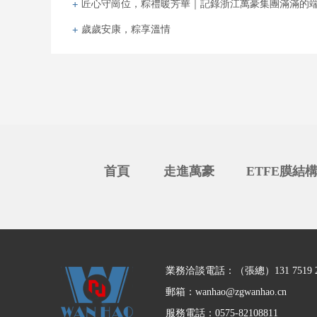
匠心守崗位，粽禮暖芳華｜記錄浙江萬豪集團滿滿的
歲歲安康，粽享溫情
首頁
走進萬豪
ETFE膜結
業務洽談電話：（張總）131 7519 2
郵箱：
wanhao@zgwanhao.cn
服務電話：0575-82108811