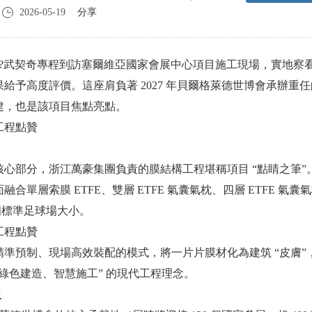
2026-05-19
分享
歷山大?武契奇專程到訪塞爾維亞國家會展中心項目施工現場，實地察
予高度評價。這座肩負著 2027 年貝爾格萊德世博會承辦重
建，也是該項目焦點亮點。
心部分，浙江萬豪集團負責的膜結構工程堪稱項目 “點睛之筆”
層索膜 ETFE、雙層 ETFE 氣囊氣枕、四層 ETFE 氣囊
8 個標準足球場大小。
準預制、現場高效裝配的模式，將一片片膜材化為建筑 “皮膚”
了 “綠色建造、智慧施工” 的現代工程理念。
級