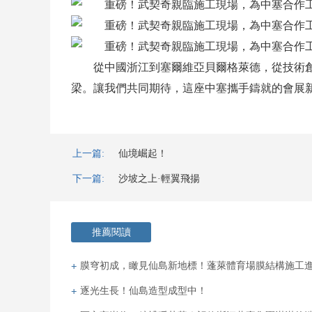
從中國浙江到塞爾維亞貝爾格萊德，從技術創
梁。讓我們共同期待，這座中塞攜手鑄就的會展新地
上一篇:
仙境崛起！
下一篇:
沙坡之上·輕翼飛揚
推薦閱讀
膜穹初成，瞰見仙島新地標！蓬萊體育場膜結構施工
逐光生長！仙島造型成型中！