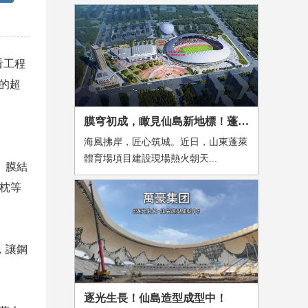
看工程
任的超
膜穹初成，瞰見仙島新地標！蓬萊體育場膜結構施工進入收官沖刺
海風拂岸，匠心筑城。近日，山東蓬萊
體育場項目建設現場熱火朝天...
。膜結
氣枕等
，讓鋼
逐光生長！仙島造型成型中！