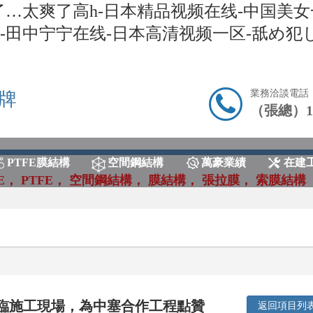
…太爽了高h-日本精品视频在线-中国美女一
视频-田中宁宁在线-日本高清视频一区-舐め
業務洽談電話
牌
（張總）131
PTFE膜結構
空間鋼結構
萬豪業績
在建
E
，
PTFE
，
空間鋼結構
，
膜結構
，
張拉膜
，
索膜結構
臨施工現場，為中塞合作工程點贊
返回項目列