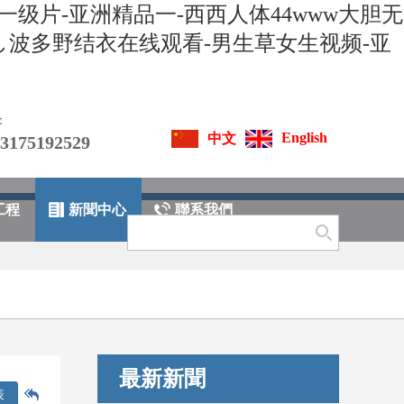
级片-亚洲精品一-西西人体44www大胆无
犯し波多野结衣在线观看-男生草女生视频-亚
：
English
中文
75192529
工程
新聞中心
聯系我們
熱門搜索：
最新新聞
表