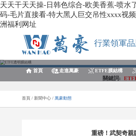
天天干天天操-日韩色综合-欧美香蕉-喷水了
码-毛片直接看-特大黑人巨交吊性xxxx
洲福利网址
行業領軍品
首頁
走進萬豪
ETFE膜結構
關鍵詞:
ETF
首頁
/
新聞中心
/
萬豪動態
重磅！武契奇親