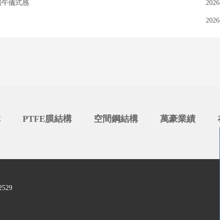
端午儀式感
2026
2026
構
PTFE膜結構
空間鋼結構
萬豪業績
529