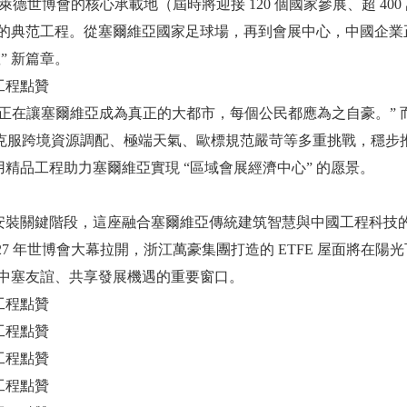
萊德世博會的核心承載地（屆時將迎接 120 個國家參展、超 400
合作的典范工程。從塞爾維亞國家足球場，再到會展中心，中國企業
” 新篇章。
正在讓塞爾維亞成為真正的大都市，每個公民都應為之自豪。” 
，克服跨境資源調配、極端天氣、歐標規范嚴苛等多重挑戰，穩步
精品工程助力塞爾維亞實現 “區域會展經濟中心” 的愿景。
安裝關鍵階段，這座融合塞爾維亞傳統建筑智慧與中國工程科技
7 年世博會大幕拉開，浙江萬豪集團打造的 ETFE 屋面將在陽
受中塞友誼、共享發展機遇的重要窗口。