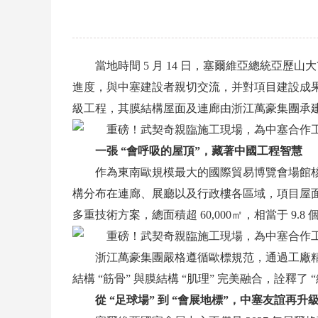
當地時間 5 月 14 日，塞爾維亞總統亞
進度，與中塞建設者親切交流，并對項目建設成果給
級工程，其膜結構屋面及連廊由浙江萬豪集團承
一張 “會呼吸的屋頂”，藏著中國工程智慧
作為東南歐規模最大的國際貿易博覽會場館核
構分布在連廊、展廳以及行政樓各區域，項目屋面融合單
多重技術方案，總面積超 60,000㎡，相當于 9.
浙江萬豪集團嚴格遵循歐標規范，通過工廠精
結構 “筋骨” 與膜結構 “肌理” 完美融合，詮釋
從 “足球場” 到 “會展地標”，中塞友誼再升