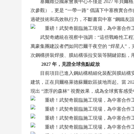
塞爾維亞國家會展中心不僅是 2027 年貝爾格
次參觀），更是 “一帶一路” 倡議下中塞務實
過硬技術和高效執行力，不斷書寫中塞 “鋼鐵友誼
武契奇總統在視察中強調：“這些戰略性工程
萬豪集團建設者們如同巴爾干夜空的 “焊星人”
次鋼構拼裝焊接、膜結構張拉安裝等關鍵節點，用
2027 年，見證全球焦點綻放
目前項目已進入鋼結構精細化裝配與膜結構
建筑，正在貝爾格萊德蘇爾欽區拔地而起。當 202
現出 “漂浮的森林” 視覺效果，成為全球賓客感